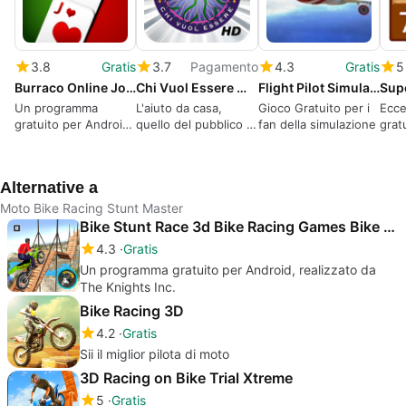
3.8
Gratis
3.7
Pagamento
4.3
Gratis
5
Burraco Online Jogatina: Carte Gratis Italiano
Chi Vuol Essere Milionario? HD
Flight Pilot Simulator 3D Free
Sup
Un programma
L'aiuto da casa,
Gioco Gratuito per i
Ecce
gratuito per Android,
quello del pubblico o
fan della simulazione
grat
realizzato da
il 50:50?
al S
Jogatina.com.
Alternative a
Moto Bike Racing Stunt Master
Bike Stunt Race 3d Bike Racing Games Bike game
4.3
Gratis
Un programma gratuito per Android, realizzato da
The Knights Inc.
Bike Racing 3D
4.2
Gratis
Sii il miglior pilota di moto
3D Racing on Bike Trial Xtreme
5
Gratis