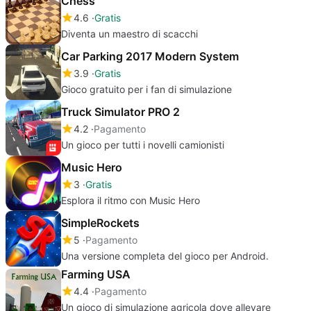
Chess
4.6
Gratis
Diventa un maestro di scacchi
Car Parking 2017 Modern System
3.9
Gratis
Gioco gratuito per i fan di simulazione
Truck Simulator PRO 2
4.2
Pagamento
Un gioco per tutti i novelli camionisti
Music Hero
3
Gratis
Esplora il ritmo con Music Hero
SimpleRockets
5
Pagamento
Una versione completa del gioco per Android.
Farming USA
4.4
Pagamento
Un gioco di simulazione agricola dove allevare